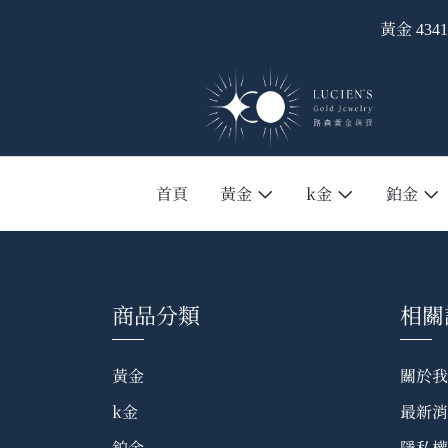
黃金
4341
首頁
黃金
k金
鉑金
商品分類
相關
黃金
關於我
k金
最新消
鉑金
隱私權