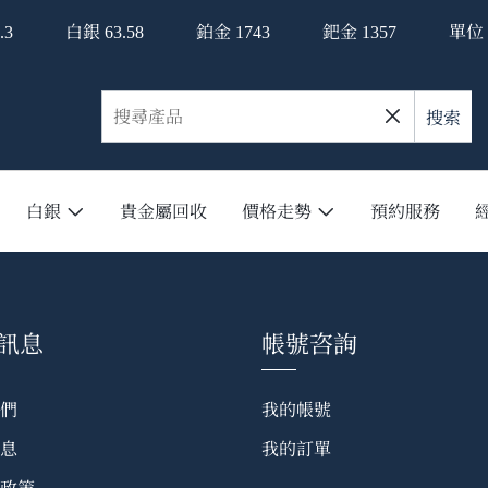
白銀
鉑金
鈀金
單位：
.3
63.58
1743
1357
搜索
白銀
貴金屬回收
價格走勢
預約服務
訊息
帳號咨詢
們
我的帳號
息
我的訂單
政策