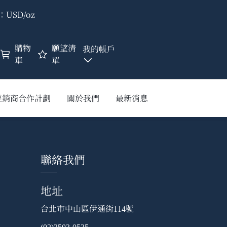
USD/oz
購物
願望清
我的帳戶
車
單
經銷商合作計劃
關於我們
最新消息
聯絡我們
地址
台北市中山區伊通街
號
114