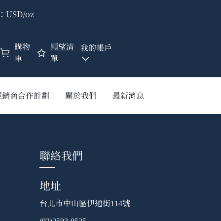
USD/oz
購物
願望清
我的帳戶
車
單
經銷商合作計劃
關於我們
最新消息
聯絡我們
地址
台北市中山區伊通街
號
114