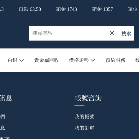
白銀
鉑金
鈀金
單位：
.3
63.58
1743
1357
搜索
白銀
貴金屬回收
價格走勢
預約服務
訊息
帳號咨詢
們
我的帳號
息
我的訂單
政策