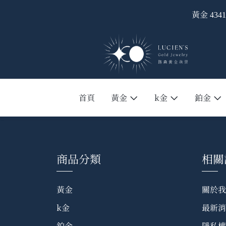
黃金
4341
首頁
黃金
k金
鉑金
商品分類
相關
黃金
關於我
k金
最新消
鉑金
隱私權